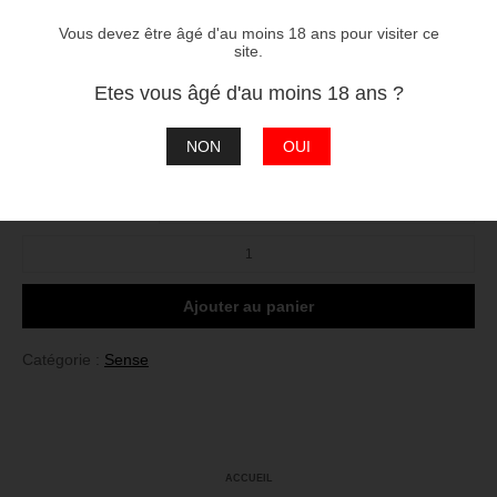
Composition
Vous devez être âgé d'au moins 18 ans pour visiter ce
site.
60/40 Propylène Glycol / Glycérine Végétale
Etes vous âgé d'au moins 18 ans ?
2
3
4
réessayer
ERREUR
NON
OUI
Taux :
quantité
de
Tabac
blond
Ajouter au panier
doux
Catégorie :
Sense
ACCUEIL