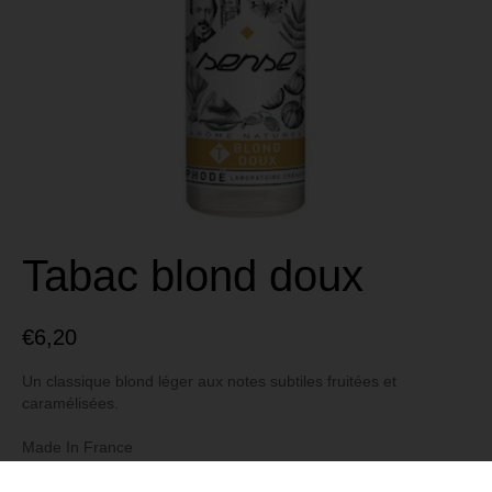
Tabac blond doux
€
6,20
Un classique blond léger aux notes subtiles fruitées et
caramélisées.
Made In France
Marque Sense