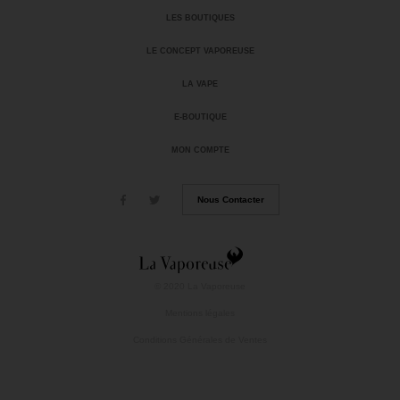
LES BOUTIQUES
LE CONCEPT VAPOREUSE
LA VAPE
E-BOUTIQUE
MON COMPTE
Nous Contacter
© 2020 La Vaporeuse
Mentions légales
Conditions Générales de Ventes