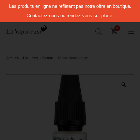
Les produits en ligne ne reflètent pas notre offre en boutique.
Contactez-nous ou rendez-vous sur place.
0
Accueil
Liquides
Sense
Tabac blond doux
Zoo