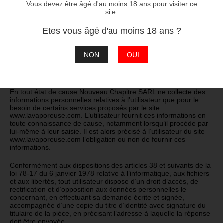
En France, les données personnelles sont notamment
Vous devez être âgé d'au moins 18 ans pour visiter ce
protégées par la loi n° 78-87 du 6 janvier 1978, la loi n° 2004-
site.
801 du 6 août 2004, l’article L. 226-13 du Code pénal et la
Directive Européenne du 24 octobre 1995.
Etes vous âgé d'au moins 18 ans ?
A l’occasion de l’utilisation du site www.lavaporeuse.com,
peuvent êtres recueillies : l’URL des liens par l’intermédiaire
NON
OUI
desquels l’utilisateur a accédé au site www.lavaporeuse.com, le
fournisseur d’accès de l’utilisateur, l’adresse de protocole
Internet (IP) de l’utilisateur.
En tout état de cause Nouveau Chapitre SARL ne collecte des
informations personnelles relatives à l’utilisateur que pour le
besoin de certains services proposés par le site
www.lavaporeuse.com. L’utilisateur fournit ces informations en
toute connaissance de cause, notamment lorsqu’il procède par
lui-même à leur saisie. Il est alors précisé à l’utilisateur du site
www.lavaporeuse.com l’obligation ou non de fournir ces
informations.
Conformément aux dispositions des articles 38 et suivants de la
loi 78-17 du 6 janvier 1978 relative à l’informatique, aux fichiers
et aux libertés, tout utilisateur dispose d’un droit d’accès, de
rectification et d’opposition aux données personnelles le
concernant, en effectuant sa demande écrite et signée,
accompagnée d’une copie du titre d’identité avec signature du
titulaire de la pièce, en précisant l’adresse à laquelle la réponse
doit être envoyée.