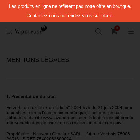
Les produits en ligne ne reflètent pas notre offre en boutique.
Contactez-nous ou rendez-vous sur place.
0
MENTIONS LÉGALES
1. Présentation du site.
En vertu de l’article 6 de la loi n° 2004-575 du 21 juin 2004 pour
la confiance dans l’économie numérique, il est précisé aux
utilisateurs du site www.lavaporeuse.com l’identité des différents
intervenants dans le cadre de sa réalisation et de son suivi :
Propriétaire : Nouveau Chapitre SARL – 24 rue Vertbois 75003
PARIS , SIRET 75402062600024