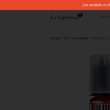
Les produits en l
Accuei
Accueil
DIY
Concentrés
Red Astaire 