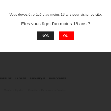
quantité
de
Red
Vous devez être âgé d'au moins 18 ans pour visiter ce site.
Astaire
Ajouter au p
Concentré
Etes vous âgé d'au moins 18 ans ?
Catégorie :
Concentrés
NON
OUI
APOREUSE
LA VAPE
E-BOUTIQUE
MON COMPTE
Mentions légales
Conditions Générales de Ventes