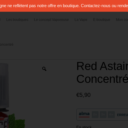
igne ne reflètent pas notre offre en boutique. Contactez-nous ou rend
l
Les boutiques
Le concept Vaporeuse
La Vape
E-boutique
Mon co
Concentré
Red Astai
Zoom
Concentr
€
5,90
2
3
4
ERREU
En stock