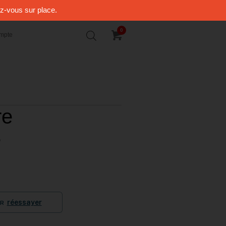
ez-vous sur place.
0
mpte
re
é
réessayer
R