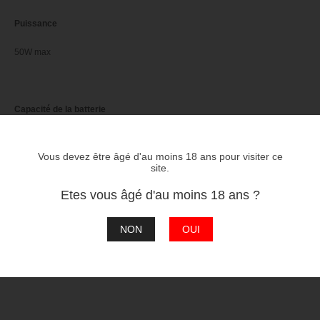
Puissance
50W max
Capacité de la batterie
1 600 mAh
Vous devez être âgé d'au moins 18 ans pour visiter ce
site.
Etes vous âgé d'au moins 18 ans ?
Modes de sortie
VW/Bypass/TC
NON
OUI