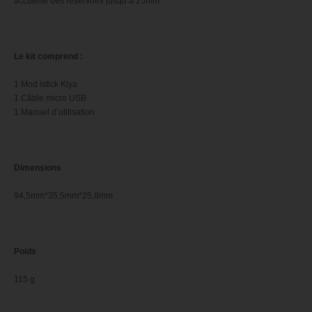
accueille des réservoirs jusqu’à 25mm.
Le kit comprend :
1 Mod istick Kiya
1 Câble micro USB
1 Manuel d’utilisation
Dimensions
94,5mm*35,5mm*25,8mm
Poids
115 g