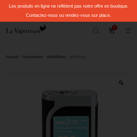
Les produits en ligne ne reflètent pas notre offre en boutique.
Contactez-nous ou rendez-vous sur place.
0
Accueil
Accessoires
Mods/Boxs
Istick Kiya
Zoo