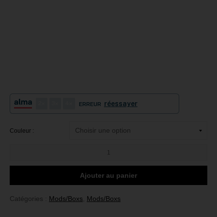
2
3
4
réessayer
ERREUR
Couleur :
quantité
de
Istick
Kiya
Ajouter au panier
Catégories :
Mods/Boxs
,
Mods/Boxs