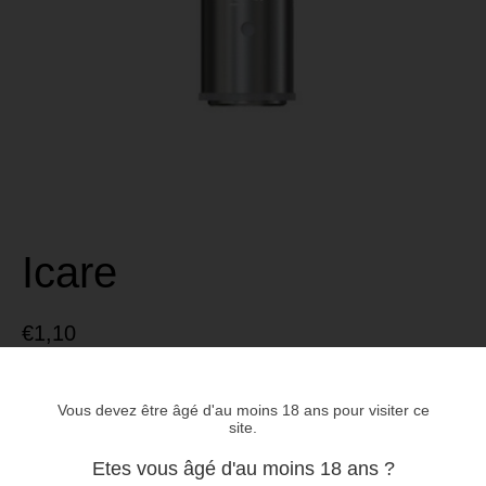
Icare
€
1,10
2
3
4
réessayer
Vous devez être âgé d'au moins 18 ans pour visiter ce
ERREUR
site.
Etes vous âgé d'au moins 18 ans ?
Valeur :