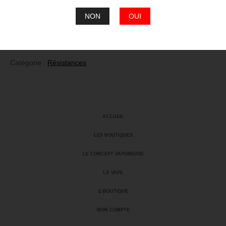
quantité
NON
OUI
de
Icare
Ajouter au panier
Catégorie :
Résistances
ACCUEIL
LES BOUTIQUES
LE CONCEPT VAPOREUSE
LA VAPE
E-BOUTIQUE
MON COMPTE