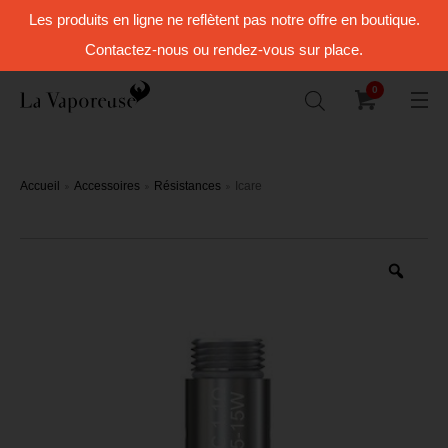
Les produits en ligne ne reflètent pas notre offre en boutique.
Contactez-nous ou rendez-vous sur place.
0
Accueil
Accessoires
Résistances
Icare
Zoo