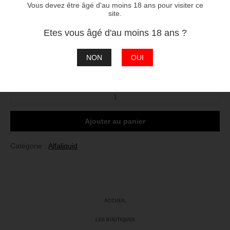
Vous devez être âgé d'au moins 18 ans pour visiter ce
76/24 Propylène Glycol / Glycérine Végétale
site.
Etes vous âgé d'au moins 18 ans ?
2
3
4
réessayer
ERREUR
NON
OUI
Taux :
quantité
de
Fr-
4
Ajouter au panier
Catégorie :
Alfaliquid
ACCUEIL
LES BOUTIQUES