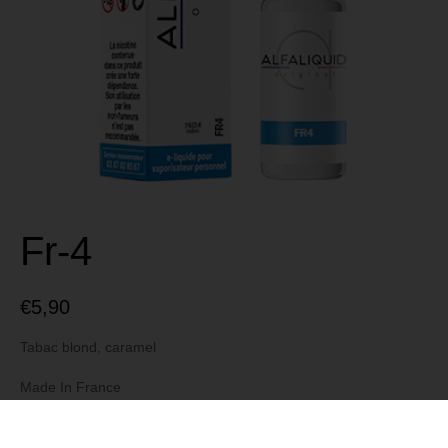
Fr-4
€
5,90
Tabac blond, caramel
Made In France
Marque Alfaliquid
Composition