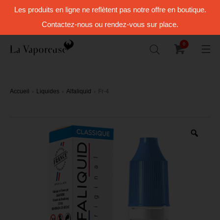
Les produits en ligne ne reflètent pas notre offre en boutique.
Contactez-nous ou rendez-vous sur place.
0
Accueil
Liquides
Alfaliquid
Fr-4
Zoo