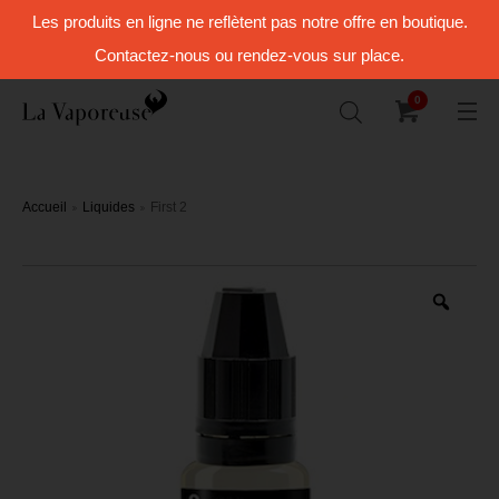
Les produits en ligne ne reflètent pas notre offre en boutique.
Contactez-nous ou rendez-vous sur place.
0
Accueil
Liquides
First 2
Zoo