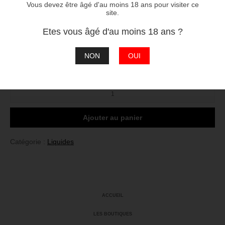
Vous devez être âgé d'au moins 18 ans pour visiter ce
40/60 Propylène Glycol / Glycérine Végétale
site.
Etes vous âgé d'au moins 18 ans ?
2
3
4
réessayer
ERREUR
NON
OUI
Taux :
quantité
de
First
2
Ajouter au panier
Catégorie :
Liquides
ACCUEIL
LES BOUTIQUES