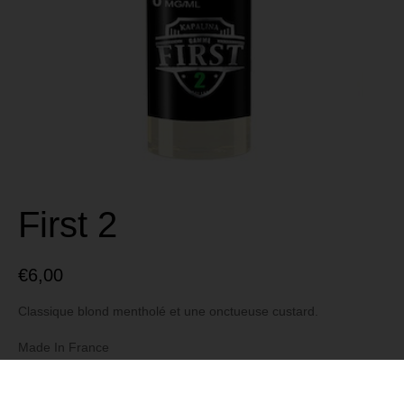
First 2
€
6,00
Classique blond mentholé et une onctueuse custard.
Made In France
Marque First (Kapalina)
Composition