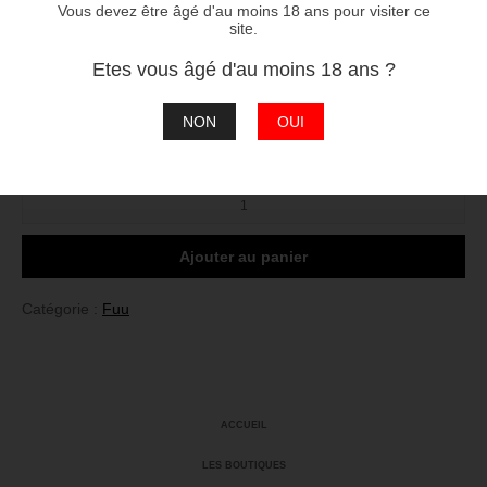
Vous devez être âgé d'au moins 18 ans pour visiter ce
60/40 Propylène Glycol / Glycérine Végétale
site.
Etes vous âgé d'au moins 18 ans ?
2
3
4
réessayer
ERREUR
NON
OUI
Taux :
quantité
de
Desert
Raven
Ajouter au panier
Catégorie :
Fuu
ACCUEIL
LES BOUTIQUES