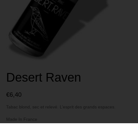
Desert Raven
€
6,40
Tabac blond, sec et relevé. L’esprit des grands espaces.
Made In France
Marque The Fuu
Composition