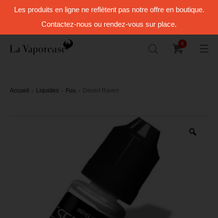
Les produits en ligne ne reflètent pas notre offre en boutique.
Contactez-nous ou rendez-vous sur place.
0
Accueil
Liquides
Fuu
Desert Raven
Zoo