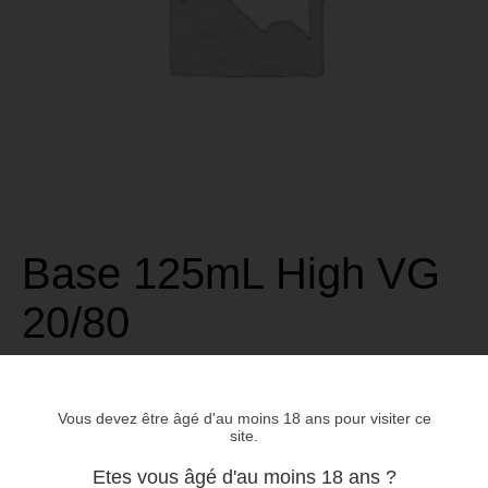
Base 125mL High VG
20/80
€
5,40
Vous devez être âgé d'au moins 18 ans pour visiter ce
site.
2
3
4
réessayer
ERREUR
Etes vous âgé d'au moins 18 ans ?