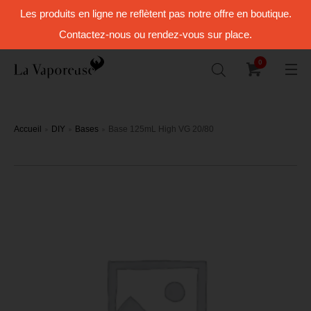
Les produits en ligne ne reflètent pas notre offre en boutique.
Contactez-nous ou rendez-vous sur place.
0
Accueil
DIY
Bases
Base 125mL High VG 20/80