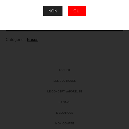
En stock
quantité
NON
OUI
de
Base
125mL
Ajouter au panier
High
VG
20/80
Catégorie :
Bases
ACCUEIL
LES BOUTIQUES
LE CONCEPT VAPOREUSE
LA VAPE
E-BOUTIQUE
MON COMPTE