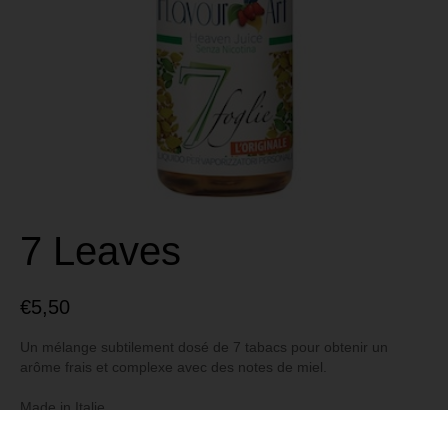
7 Leaves
€
5,50
Un mélange subtilement dosé de 7 tabacs pour obtenir un
arôme frais et complexe avec des notes de miel.
Made in Italie
Marque Flavour Art