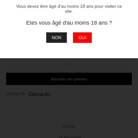
Composition
Vous devez être âgé d'au moins 18 ans pour visiter ce
site.
50% Propylène Glycol / 40% Glycérine Végétale /10% Eau
Etes vous âgé d'au moins 18 ans ?
2
3
4
réessayer
ERREUR
NON
OUI
Taux :
quantité
de
7
Leaves
Ajouter au panier
Catégorie :
Flavour Art
ACCUEIL