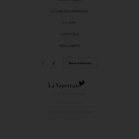
LES BOUTIQUES
LE CONCEPT VAPOREUSE
LA VAPE
E-BOUTIQUE
MON COMPTE
Nous Contacter
© 2020 La Vaporeuse
Mentions légales
Conditions Générales de Ventes