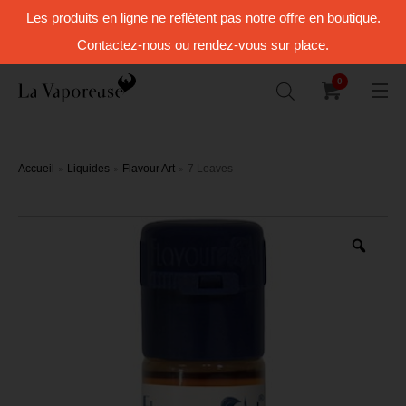
Les produits en ligne ne reflètent pas notre offre en boutique.
Contactez-nous ou rendez-vous sur place.
0
Accueil
Liquides
Flavour Art
7 Leaves
Zoo